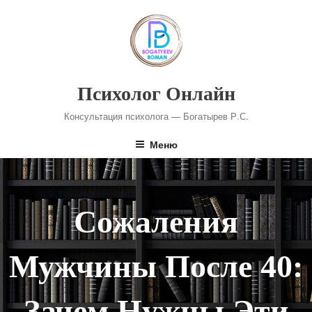
Перейти
к
содержимому
Психолог Онлайн
Консультация психолога — Богатырев Р.С.
Меню
Сожаления
Мужчины После 40:
Зачем Нужны Эти