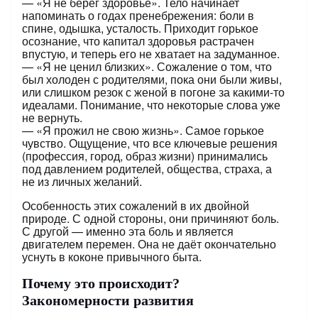
— «Я не берег здоровье». Тело начинает
напоминать о годах пренебрежения: боли в
спине, одышка, усталость. Приходит горькое
осознание, что капитал здоровья растрачен
впустую, и теперь его не хватает на задуманное.
— «Я не ценил близких». Сожаление о том, что
был холоден с родителями, пока они были живы,
или слишком резок с женой в погоне за какими-то
идеалами. Понимание, что некоторые слова уже
не вернуть.
— «Я прожил не свою жизнь». Самое горькое
чувство. Ощущение, что все ключевые решения
(профессия, город, образ жизни) принимались
под давлением родителей, общества, страха, а
не из личных желаний.
Особенность этих сожалений в их двойной
природе. С одной стороны, они причиняют боль.
С другой — именно эта боль и является
двигателем перемен. Она не даёт окончательно
уснуть в коконе привычного быта.
Почему это происходит?
Закономерности развития