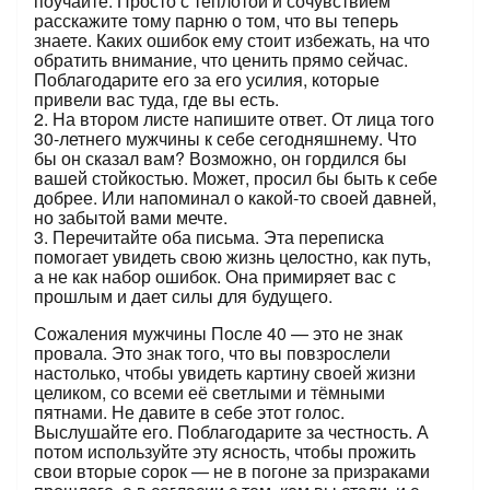
поучайте. Просто с теплотой и сочувствием
расскажите тому парню о том, что вы теперь
знаете. Каких ошибок ему стоит избежать, на что
обратить внимание, что ценить прямо сейчас.
Поблагодарите его за его усилия, которые
привели вас туда, где вы есть.
2. На втором листе напишите ответ. От лица того
30-летнего мужчины к себе сегодняшнему. Что
бы он сказал вам? Возможно, он гордился бы
вашей стойкостью. Может, просил бы быть к себе
добрее. Или напоминал о какой-то своей давней,
но забытой вами мечте.
3. Перечитайте оба письма. Эта переписка
помогает увидеть свою жизнь целостно, как путь,
а не как набор ошибок. Она примиряет вас с
прошлым и дает силы для будущего.
Сожаления мужчины После 40 — это не знак
провала. Это знак того, что вы повзрослели
настолько, чтобы увидеть картину своей жизни
целиком, со всеми её светлыми и тёмными
пятнами. Не давите в себе этот голос.
Выслушайте его. Поблагодарите за честность. А
потом используйте эту ясность, чтобы прожить
свои вторые сорок — не в погоне за призраками