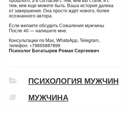
прошлого, а в согласии с тем, кем вы стали, и с
тем, кем еще можете быть. Ваша история далека
от завершения. Она просто ждет нового, более
осознанного автора.
Если желаете обсудить Сожаления мужчины
После 40 — напишите мне.
Консультации по Мах, WhatsApp, Telegram,
телефон: +79855887899
Психолог Богатырев Роман Сергеевич
РУБРИКИ
ПСИХОЛОГИЯ МУЖЧИН
ТЕГИ
МУЖЧИНА