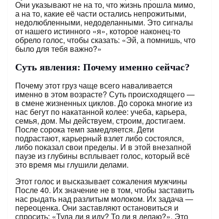
Они указывают не на то, что жизнь прошла мимо,
а на то, какие её части остались непрожитыми,
недолюбленными, недоделанными. Это сигналы
от нашего истинного «я», которое наконец-то
обрело голос, чтобы сказать: «Эй, а помнишь, что
было для тебя важно?»
Суть явления: Почему именно сейчас?
Почему этот груз чаще всего наваливается
именно в этом возрасте? Суть происходящего —
в смене жизненных циклов. До сорока многие из
нас бегут по накатанной колее: учеба, карьера,
семья, дом. Мы действуем, строим, достигаем.
После сорока темп замедляется. Дети
подрастают, карьерный взлет либо состоялся,
либо показал свои пределы. И в этой внезапной
паузе из глубины всплывает голос, который всё
это время мы глушили делами.
Этот голос и высказывает сожаления мужчины
После 40. Их значение не в том, чтобы заставить
нас рыдать над разлитым молоком. Их задача —
переоценка. Они заставляют остановиться и
спросить: «Туда ли я иду? То ли я делаю?». Это