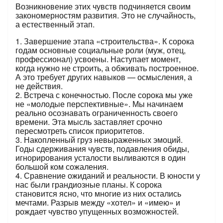
Возникновение этих чувств подчиняется своим
закономерностям развития. Это не случайность,
а естественный этап.
1. Завершение этапа «строительства». К сорока
годам основные социальные роли (муж, отец,
профессионал) усвоены. Наступает момент,
когда нужно не строить, а обживать построенное.
А это требует других навыков — осмысления, а
не действия.
2. Встреча с конечностью. После сорока мы уже
не «молодые перспективные». Мы начинаем
реально осознавать ограниченность своего
времени. Эта мысль заставляет срочно
пересмотреть список приоритетов.
3. Накопленный груз невыраженных эмоций.
Годы сдерживания чувств, подавления обиды,
игнорирования усталости выливаются в один
большой ком сожаления.
4. Сравнение ожиданий и реальности. В юности у
нас были грандиозные планы. К сорока
становится ясно, что многие из них остались
мечтами. Разрыв между «хотел» и «имею» и
рождает чувство упущенных возможностей.