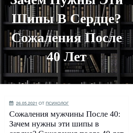
Шипы В Сердце?
Сожаления После
40 Лет
ОПУБЛИКОВАНО
26.05.2021
ОТ
ПСИХОЛОГ
Сожаления мужчины После 40:
Зачем нужны эти шипы в